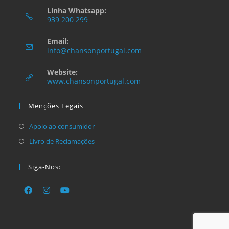
Linha Whatsapp:
939 200 299
Opens
Email:
in
Opens
info@chansonportugal.com
your
in
your
application
Website:
application
www.chansonportugal.com
Menções Legais
Opens
Apoio ao consumidor
in
Opens
Livro de Reclamações
a
in
new
a
Siga-Nos:
tab
new
tab
Opens
Opens
Opens
in
in
in
a
a
a