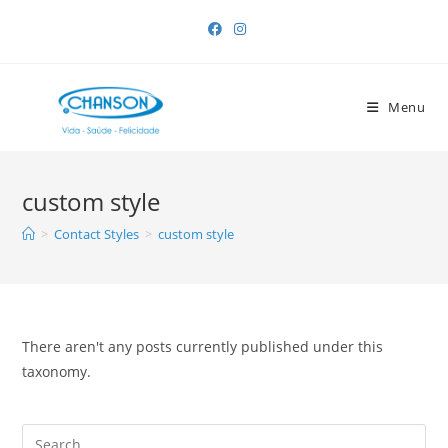
Skip
to
content
Menu
custom style
>
Contact Styles
>
custom style
There aren't any posts currently published under this
taxonomy.