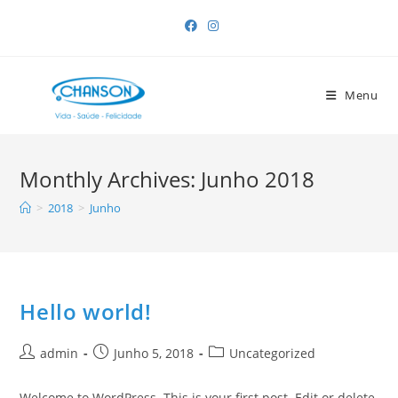
Skip
to
content
Menu
Monthly Archives: Junho 2018
>
2018
>
Junho
Hello world!
Post
Post
Post
admin
Junho 5, 2018
Uncategorized
author:
published:
category:
Welcome to WordPress. This is your first post. Edit or delete