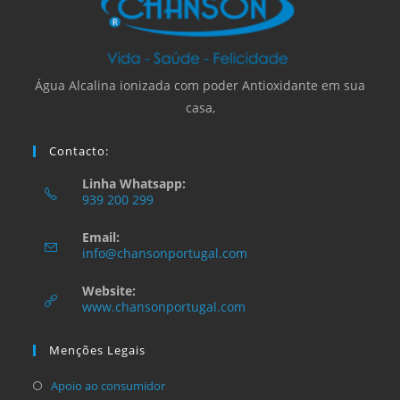
Água Alcalina ionizada com poder Antioxidante em sua
casa,
Contacto:
Linha Whatsapp:
939 200 299
Opens
Email:
in
Opens
info@chansonportugal.com
your
in
your
application
Website:
application
www.chansonportugal.com
Menções Legais
Opens
Apoio ao consumidor